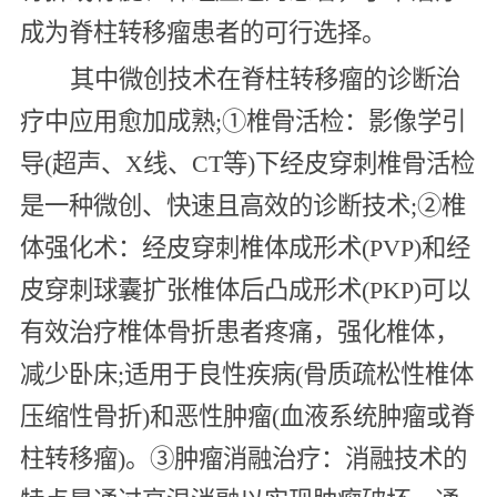
成为脊柱转移瘤患者的可行选择。
其中微创技术在脊柱转移瘤的诊断治
疗中应用愈加成熟;①椎骨活检：影像学引
导(超声、X线、CT等)下经皮穿刺椎骨活检
是一种微创、快速且高效的诊断技术;②椎
体强化术：经皮穿刺椎体成形术(PVP)和经
皮穿刺球囊扩张椎体后凸成形术(PKP)可以
有效治疗椎体骨折患者疼痛，强化椎体，
减少卧床;适用于良性疾病(骨质疏松性椎体
压缩性骨折)和恶性肿瘤(血液系统肿瘤或脊
柱转移瘤)。③肿瘤消融治疗：消融技术的