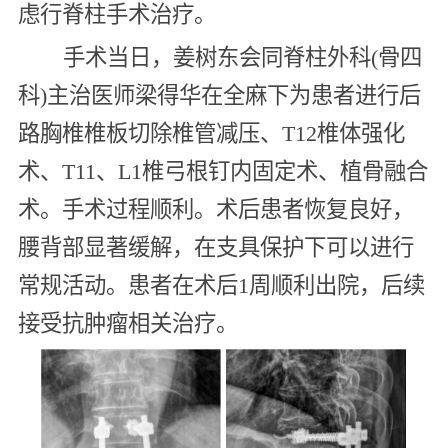
虑行脊柱手术治疗。
手术当日，姜树东会同脊柱外科(骨四
科)主治医师梁得华在全麻下为患者进行后
路胸椎椎板切除椎管减压、T12椎体强化
术、T11、L1椎弓根钉内固定术、植骨融合
术。手术过程顺利。术后患者恢复良好，
腰背部显著缓解，在支具保护下可以进行
常规活动。患者在术后1周顺利出院，后续
接受抗肿瘤相关治疗。