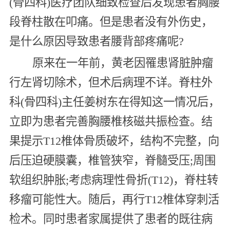
(骨四科)医疗团队细致检查后发现患者胸腰
段脊柱散在叩痛。但是患者没有外伤史，
是什么原因导致患者腰背部疼痛呢?
原来在一年前，黄老因罹患肾脏肿瘤
行左肾切除术，但术后病理不详。脊柱外
科(骨四科)主任姜树东在得知这一情况后，
立即为患者完善胸腰椎核磁共振检查。结
果提示T12椎体骨质破坏，结构不完整，向
后压迫硬膜囊，椎管狭窄，脊髓受压;周围
软组织肿胀;考虑病理性骨折(T12)，脊柱转
移瘤可能性大。随后，再行T12椎体穿刺活
检术。同时患者家属提供了患者的既往病