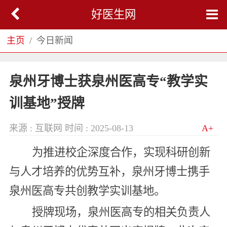
好医生网
主页
今日新闻
泉州牙博士获泉州医高专“教学实
训基地”授牌
来源 : 互联网
时间 : 2025-08-13
A+
为推进校企深度合作，实现科研创新
与人才培养的优势互补，泉州牙博士携手
泉州医高专共创教学实训基地。
授牌现场，泉州医高专的相关负责人