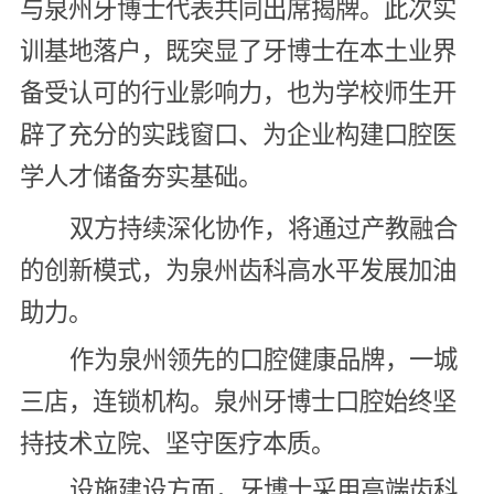
与泉州牙博士代表共同出席揭牌。此次实
训基地落户，既突显了牙博士在本土业界
备受认可的行业影响力，也为学校师生开
辟了充分的实践窗口、为企业构建口腔医
学人才储备夯实基础。
双方持续深化协作，将通过产教融合
的创新模式，为泉州齿科高水平发展加油
助力。
作为泉州领先的口腔健康品牌，一城
三店，连锁机构。泉州牙博士口腔始终坚
持技术立院、坚守医疗本质。
设施建设方面，牙博士采用高端齿科