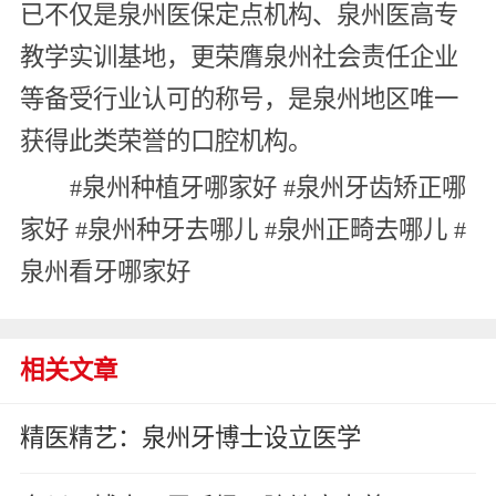
已不仅是泉州医保定点机构、泉州医高专
教学实训基地，更荣膺泉州社会责任企业
等备受行业认可的称号，是泉州地区唯一
获得此类荣誉的口腔机构。
#泉州种植牙哪家好 #泉州牙齿矫正哪
家好 #泉州种牙去哪儿 #泉州正畸去哪儿 #
泉州看牙哪家好
相关文章
精医精艺：泉州牙博士设立医学